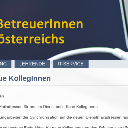
UNG
LEHRENDE
IT-SERVICE
ue KollegInnen
en
ailadressen für neu im Dienst befindliche KollegInnen.
lungarbeiten der Synchronisation auf die neuen Dienstmailadressen fa
is spätestens Ende März für neue KollegInnen an den Schulen eintreff