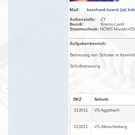
Mail:
bernhard.koeck |at| bil
Außenstelle:
ZT
Bezirk:
Krems-Land
Stammschule:
NÖMS Mautern/D
Aufgabenbereich:
Betreuung von Schulen in Krems/La
Schulbetreuung:
SKZ
Schule
313011
VS Aggsbach
313021
VS Albrechtsberg