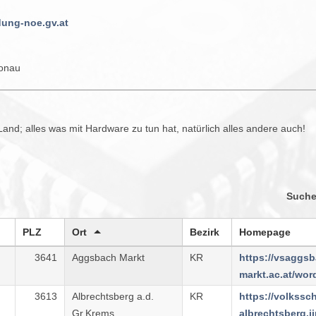
dung-noe.gv.at
onau
nd; alles was mit Hardware zu tun hat, natürlich alles andere auch!
Such
PLZ
Ort
Bezirk
Homepage
3641
Aggsbach Markt
KR
https://vsaggsb
3613
Albrechtsberg a.d.
KR
https://volkssc
Gr.Krems