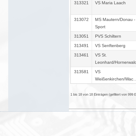
313321
VS Maria Laach
313072
MS Mautern/Donau -
Sport
313051
PVS Schiltern
313491
VS Senftenberg
313461
VS St.
Leonhard/Hornerwal
313581
VS
Weißenkirchen/Wachau
1 bis 18 von 18 Einträgen (gefiltert von 999 