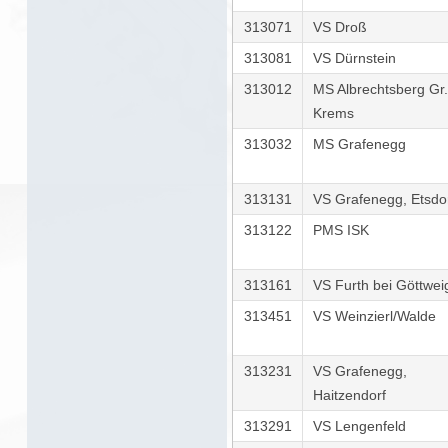
313071
VS Droß
313081
VS Dürnstein
313012
MS Albrechtsberg Gr.
Krems
313032
MS Grafenegg
313131
VS Grafenegg, Etsdo
313122
PMS ISK
313161
VS Furth bei Göttwei
313451
VS Weinzierl/Walde
313231
VS Grafenegg,
Haitzendorf
313291
VS Lengenfeld