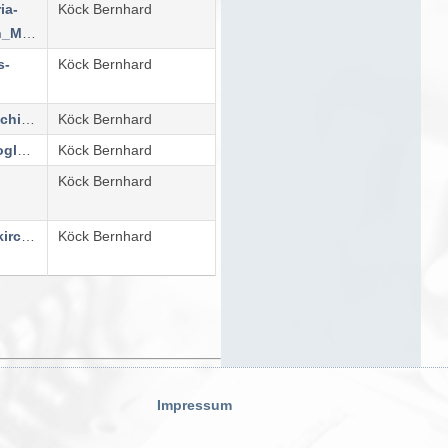
ia-
Köck Bernhard
laach.gv.at/Mein_Maria_Laach/Schule_Bildung/Volksschule
s-
Köck Bernhard
https://www.vsschiltern.schulweb.at/
Köck Bernhard
https://sites.google.com/view/volksschulesenftenberg/startseite
Köck Bernhard
Köck Bernhard
https://weissenkirchen.jimdoweb.com/
Köck Bernhard
Impressum