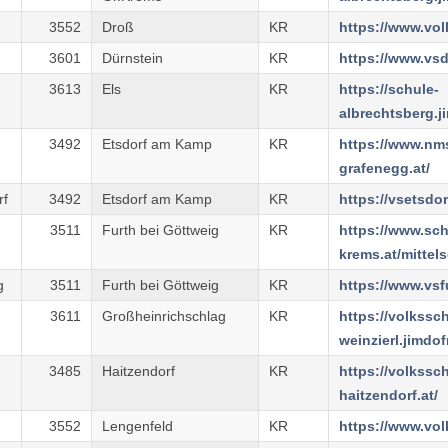
3552
Droß
KR
3601
Dürnstein
KR
3613
Els
KR
https://schule-
3492
Etsdorf am Kamp
KR
https://www.nm
grafenegg.at/
rf
3492
Etsdorf am Kamp
KR
3511
Furth bei Göttweig
KR
https://www.sch
g
3511
Furth bei Göttweig
KR
3611
Großheinrichschlag
KR
https://volkssc
3485
Haitzendorf
KR
https://volkssc
haitzendorf.at/
3552
Lengenfeld
KR