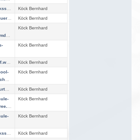
https://www.volksschule.at/dross/
Köck Bernhard
https://www.vsduernstein.at/
Köck Bernhard
Köck Bernhard
albrechtsberg.jimdoweb.com/
s-
Köck Bernhard
https://vsetsdorf.wordpress.com/
Köck Bernhard
ool-
Köck Bernhard
krems.at/mittelschule/
https://www.vsfurth.at/
Köck Bernhard
hule-
Köck Bernhard
weinzierl.jimdofree.com/
hule-
Köck Bernhard
https://www.volksschule.at/lengenfeld/
Köck Bernhard