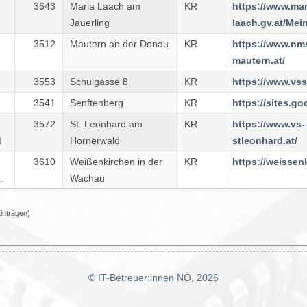
3643
Maria Laach am
KR
https://www.mar
Jauerling
3512
Mautern an der Donau
KR
https://www.nm
mautern.at/
3553
Schulgasse 8
KR
3541
Senftenberg
KR
3572
St. Leonhard am
KR
https://www.vs-
d
Hornerwald
stleonhard.at/
3610
Weißenkirchen in der
KR
Wachau
Einträgen)
© IT-Betreuer:innen NÖ, 2026