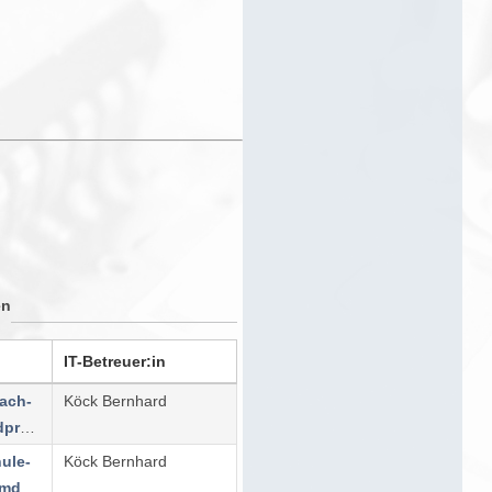
en
IT-Betreuer:in
ach-
Köck Bernhard
markt.ac.at/wordpress/
hule-
Köck Bernhard
albrechtsberg.jimdofree.com/