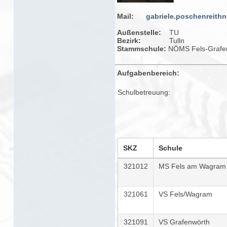
Mail:
gabriele.poschenreithne
Außenstelle:
TU
Bezirk:
Tulln
Stammschule:
NÖMS Fels-Grafe
Aufgabenbereich:
Schulbetreuung:
SKZ
Schule
321012
MS Fels am Wagram
321061
VS Fels/Wagram
321091
VS Grafenwörth