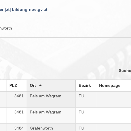
r |at| bildung-noe.gv.at
nwörth
Such
PLZ
Ort
Bezirk
Homepage
3481
Fels am Wagram
TU
3481
Fels am Wagram
TU
3484
Grafenwörth
TU